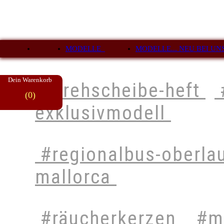
MODELLE
MODELLE... NEU BEI UN
Dein Warenkorb
#drehscheibe-heft
(0)
exklusivmodell
#regionalbus-oberla
mallorca
#räucherkerzen
#mo