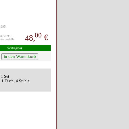
72695
7
00
€
48,
48726950
Automodelle
verfügbar
 1 Set
: 1 Tisch, 4 Stühle