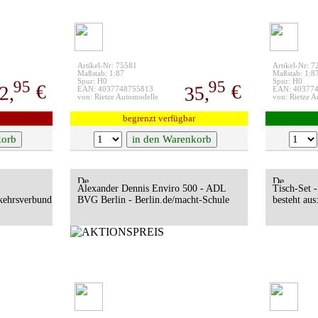
Artikel-Nr: 75581
Artikel-Nr: 
Maßstab: 1:87
Maßstab: 1:8
95
95
Spur: H0
Spur: H0
€
€
2,
35,
EAN: 4037748755813
EAN: 40377
von: Rietze Automodelle
von: Rietze 
begrenzt verfügbar
Alexander Dennis Enviro 500 - ADL
Tisch-Set -
kehrsverbund
BVG Berlin - Berlin.de/macht-Schule
besteht aus