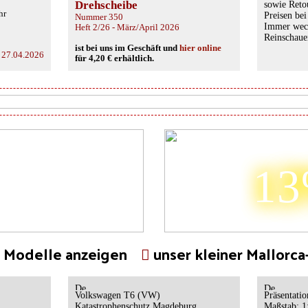
Drehscheibe
sowie Reto
hr
Preisen be
Nummer 350
Immer wec
Heft 2/26 - März/April 2026
Reinschauen
ist bei uns im Geschäft und
hier online
 27.04.2026
für 4,20 € erhältlich.
1
e Modelle anzeigen
unser kleiner Mallorc
Volkswagen T6 (VW)
Präsentati
Katastrophenschutz Magdeburg
Maßstab: 1