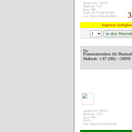
Artikel-Nr: 76350
Maßstab: 1:87
Spur: H0
3
EAN: 4037748763504
von: Rietze Automodelle
begrenzt verfügbar
Präsentationsbox für Busmod
Maßstab: 1:87 (H0) - OHNE 
Artikel-Nr: 99005
Maßstab: 1:87
Spur: H0
EAN: -
von: Rietze Automodelle