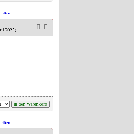
hriften
ril 2025)
hriften