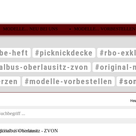
MODELLE... NEU BEI UNS
MODELLE... VORBESTELLEN
be-heft
#picknickdecke
#rbo-exk
albus-oberlausitz-zvon
#original-
erzen
#modelle-vorbestellen
#son
Heu