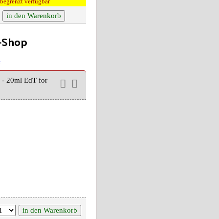
begrenzt verfügbar
a-Shop
e
 - 20ml EdT for