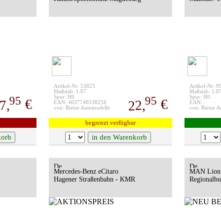
Artikel-Nr: 53825
Artikel-Nr: 
Maßstab: 1:87
Maßstab: 1:8
95
95
Spur: H0
Spur: H0
€
€
7,
22,
EAN: 4037748538256
EAN: -
von: Rietze Automodelle
von: Rietze 
begrenzt verfügbar
Mercedes-Benz eCitaro
MAN Lion’
Hagener Straßenbahn - KMR
Regionalbu