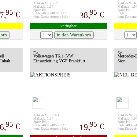
Artikel-Nr: 78021
Artikel-Nr: 
Maßstab: 1:87
Maßstab: 1:8
95
95
Spur: H0
Spur: H0
€
€
7,
38,
EAN: 4037748780211
EAN: -
von: Rietze Automodelle
von: Kamenz
verfügbar
ell
Volkswagen T6.1 (VW)
Mercedes-B
Inhalt
Einsatzleitung VGF Frankfurt
Sion
Artikel-Nr: 53903
Artikel-Nr: 
Maßstab: 1:87
Maßstab: 1:8
95
95
Spur: H0
Spur: H0
€
€
6,
19,
EAN: 4037748539031
EAN: 40377
von: Rietze Automodelle
von: Rietze 