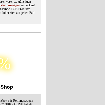
urenwaren zu günstigen
i
kleinanzeigen
entdecken!
hselnde TOP-Produkte...
 lohnt sich auf jeden Fall!
3%
a-Shop
onsbox für Rettungswagen
:87 (H0) - OHNE Inhalt