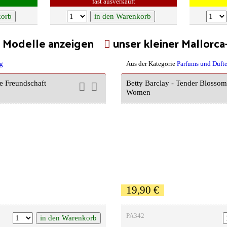
fast ausverkauft
e Modelle anzeigen
unser kleiner Mallorc
g
Aus der Kategorie
Parfums und Düft
e Freundschaft
Betty Barclay - Tender Blossom
Women
19,90 €
PA342