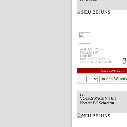
Artikel-Nr: 71714
Maßstab: 1:87
Spur: H0
3
EAN: 4037748717149
von: Rietze Automodelle
fast ausverkauft
VOLKSWAGEN T6.1
Notarzt BF Schwerin