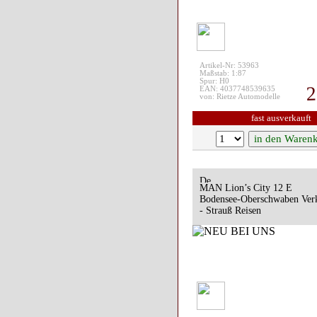
Artikel-Nr: 53963
Maßstab: 1:87
Spur: H0
2
EAN: 4037748539635
von: Rietze Automodelle
fast ausverkauft
MAN Lion’s City 12 E
Bodensee-Oberschwaben Ver
- Strauß Reisen