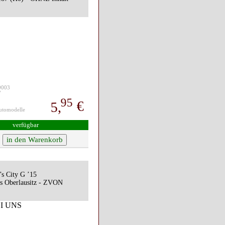
99003
7
95
€
5,
Automodelle
verfügbar
s City G ’15
s Oberlausitz - ZVON