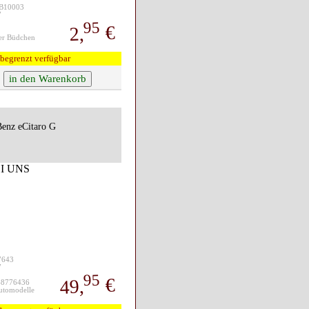
KB10003
7
95
€
2,
er Büdchen
begrenzt verfügbar
enz eCitaro G
77643
7
95
€
49,
48776436
Automodelle