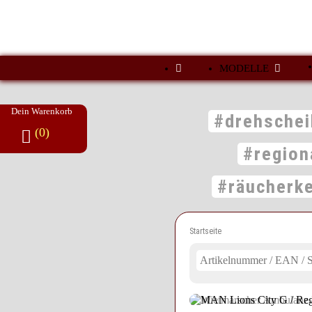
MODELLE
Dein Warenkorb
#drehschei
(0)
#region
#räucherk
Startseite