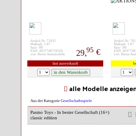
Artikel-Nr: 72932
Artikel-Nr: 76
Maßstab: 1:87
Maßstab: 1:87
95
Spur: H0
Spur: H0
€
29,
EAN: 4037748729326
EAN: 4037748
von: Rietze Automodelle
von: Rietze Au
fast ausverkauft
b
alle Modelle anzeige
Aus der Kategorie
Gesellschaftsspiele
Pasmo Toys - In bester Gesellschaft (16+)
classic edition