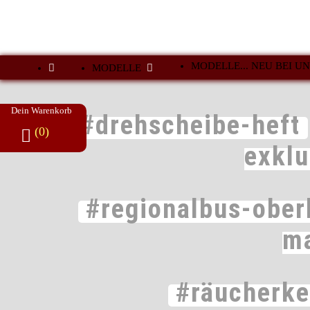
MODELLE... NEU BEI UN
MODELLE
Dein Warenkorb
#drehscheibe-heft
(0)
exkl
#regionalbus-ober
m
#räucherk