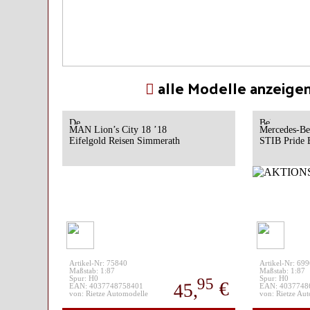
alle Modelle anzeige
MAN Lion’s City 18 ’18
Mercedes-Be
Eifelgold Reisen Simmerath
STIB Pride 
Artikel-Nr: 75840
Artikel-Nr: 69
Maßstab: 1:87
Maßstab: 1:87
95
Spur: H0
Spur: H0
€
45,
EAN: 4037748758401
EAN: 4037748
von: Rietze Automodelle
von: Rietze Au