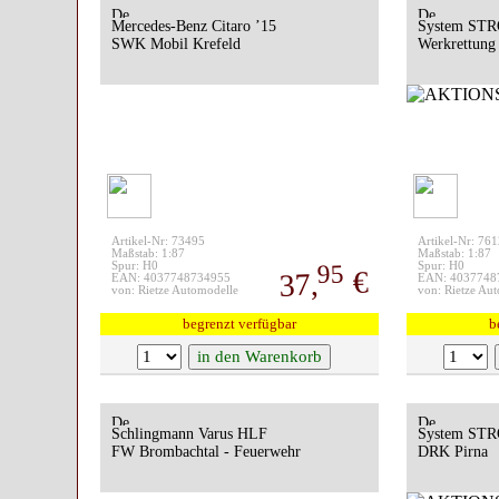
Mercedes-Benz Citaro ’15
System ST
SWK Mobil Krefeld
Werkrettung
Artikel-Nr: 73495
Artikel-Nr: 76
Maßstab: 1:87
Maßstab: 1:87
95
Spur: H0
Spur: H0
€
37,
EAN: 4037748734955
EAN: 4037748
von: Rietze Automodelle
von: Rietze Au
begrenzt verfügbar
b
Schlingmann Varus HLF
System ST
FW Brombachtal - Feuerwehr
DRK Pirna