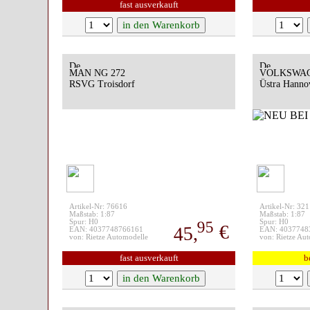
fast ausverkauft
MAN NG 272
VOLKSWAGE
RSVG Troisdorf
Üstra Hanno
Artikel-Nr: 76616
Artikel-Nr: 32
Maßstab: 1:87
Maßstab: 1:87
95
Spur: H0
Spur: H0
€
45,
EAN: 4037748766161
EAN: 4037748
von: Rietze Automodelle
von: Rietze Au
fast ausverkauft
b