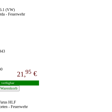
6.1 (VW)
da - Feuerwehr
843
30
95
€
21,
verfügbar
Varus HLF
rten - Feuerwehr