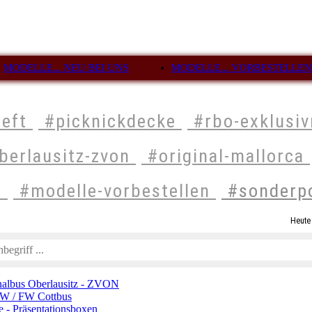
MODELLE... NEU BEI UNS
MODELLE... VORBESTELLEN
heft
#picknickdecke
#rbo-exklusi
berlausitz-zvon
#original-mallorca
n
#modelle-vorbestellen
#sonderp
Heute 