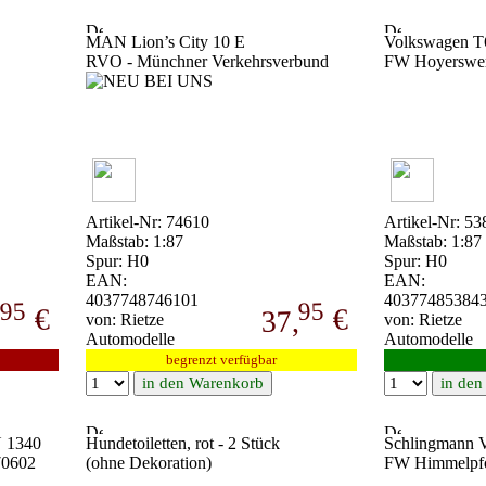
MAN Lion’s City 10 E
Volkswagen T
RVO - Münchner Verkehrsverbund
FW Hoyerswer
Artikel-Nr: 74610
Artikel-Nr: 53
Maßstab: 1:87
Maßstab: 1:87
Spur: H0
Spur: H0
EAN:
EAN:
4037748746101
40377485384
95
95
€
€
,
37,
von: Rietze
von: Rietze
Automodelle
Automodelle
begrenzt verfügbar
N 1340
Hundetoiletten, rot - 2 Stück
Schlingmann 
70602
(ohne Dekoration)
FW Himmelpfo