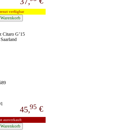
€
37,
renzt verfügbar
 Citaro G’15
 Saarland
589
91
95
€
45,
st ausverkauft