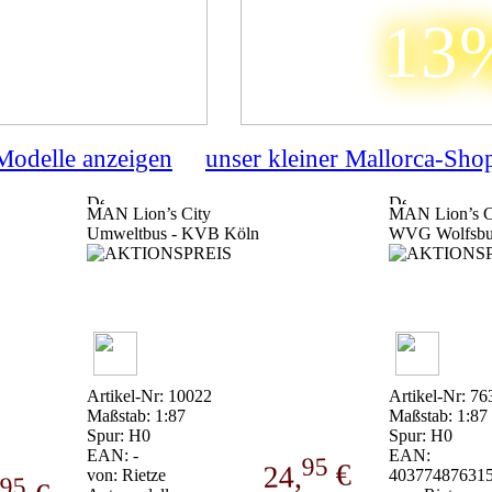
13
 Modelle anzeigen
unser kleiner Mallorca-Sho
MAN Lion’s City
MAN Lion’s Ci
Umweltbus - KVB Köln
WVG Wolfsbu
Artikel-Nr: 10022
Artikel-Nr: 76
Maßstab: 1:87
Maßstab: 1:87
Spur: H0
Spur: H0
EAN: -
EAN:
95
€
24,
von: Rietze
40377487631
95