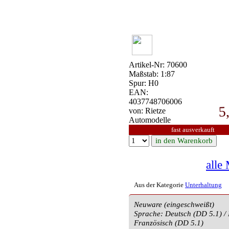
Artikel-Nr: 70600
Maßstab: 1:87
Spur: H0
EAN:
4037748706006
5
von: Rietze
Automodelle
fast ausverkauft
alle
Aus der Kategorie
Unterhaltung
Neuware (eingeschweißt)
Sprache: Deutsch (DD 5.1) / 
Französisch (DD 5.1)