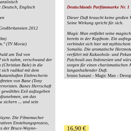
ranzösisch
: Deutsch, Englisch
Deutschlands Parfümmarke Nr. 1
ren
Dieser Duft braucht keine großen 
Seine Wirkung spricht für sich.
 Großbritannien 2012
Magic Man entfaltet seine magisch
ilm)
bereits in der Kopfnote. Ein aufre
en." (TV Movie)
verbindet sich hier mit mythische
Somalia. Die aromatische Herznote
Schuld am Tod von
verführt mit Kakaoholz- und Peka
f sich nahm, verschwand der
Patchouli aus Indonesien und wür
(Christian Bale) in die
sorgen für einen charismatischen 
 sich radikal mit dem
langanhaltender Duft.
 katzenhaften Einbrecherin
bruno banani - Magic Man - Deosp
treten von Bane (Tony
erroristen. Banes Herrschaft
t gewähltes Exil aufzugeben
ufzunehmen, um das
 sichern ... und sein
 Wayne. Die Filmemacher
eativen Enstehungsprozess,
16,90 €
ss der Bruce-Wayne-