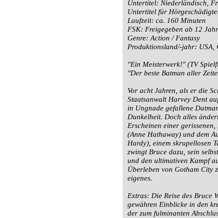
Untertitel: Niederländisch, F
Untertitel für Hörgeschädigte
Laufzeit: ca. 160 Minuten
FSK: Freigegeben ab 12 Jah
Genre: Action / Fantasy
Produktionsland/-jahr: USA,
"Ein Meisterwerk!" (TV Spielf
"Der beste Batman aller Zeit
Vor acht Jahren, als er die 
Staatsanwalt Harvey Dent au
in Ungnade gefallene Datman 
Dunkelheit. Doch alles ändert
Erscheinen einer gerissenen,
(Anne Hathaway) und dem Auf
Hardy), einem skrupellosen T
zwingt Bruce dazu, sein selbs
und den ultimativen Kampf a
Überleben von Gotham City zu
eigenes.
Extras: Die Reise des Bruce
gewähren Einblicke in den kr
der zum fulminanten Abschlu