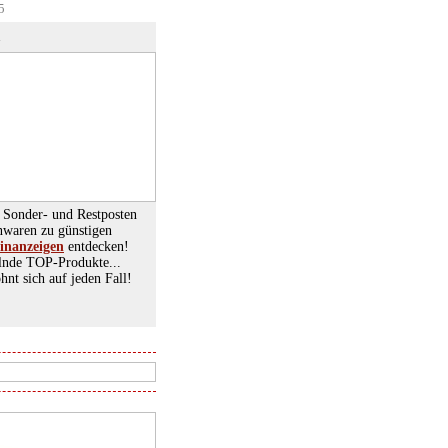
5
n
 Sonder- und Restposten
nwaren zu günstigen
einanzeigen
entdecken!
nde TOP-Produkte...
hnt sich auf jeden Fall!