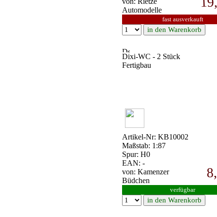
19
von: Rietze
Automodelle
fast ausverkauft
Dixi-WC - 2 Stück
Fertigbau
Artikel-Nr: KB10002
Maßstab: 1:87
Spur: H0
EAN: -
8
von: Kamenzer
Büdchen
verfügbar