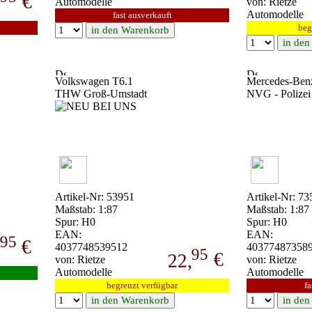
€
,
Automodelle
von: Rietze
Automodelle
fast ausverkauft
beg
Volkswagen T6.1
Mercedes-Benz
THW Groß-Umstadt
NVG - Polizei
Artikel-Nr: 53951
Artikel-Nr: 73
Maßstab: 1:87
Maßstab: 1:87
Spur: H0
Spur: H0
EAN:
EAN:
95
€
,
4037748539512
40377487358
95
€
22,
von: Rietze
von: Rietze
Automodelle
Automodelle
begrenzt verfügbar
fa