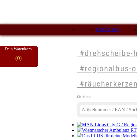
MODELLE
Dein Warenkorb
#drehscheibe-
(0)
#regionalbus-o
#räucherkerze
Startseite