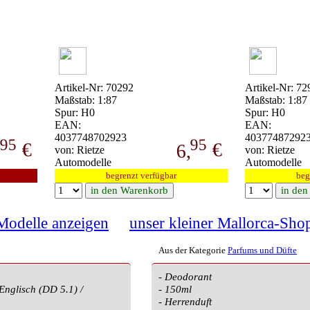
Artikel-Nr: 70292
Artikel-Nr: 72
Maßstab: 1:87
Maßstab: 1:87
Spur: H0
Spur: H0
EAN:
EAN:
4037748702923
40377487292
95
95
€
€
,
6,
von: Rietze
von: Rietze
Automodelle
Automodelle
begrenzt verfügbar
beg
 Modelle anzeigen
unser kleiner Mallorca-Sho
Aus der Kategorie
Parfums und Düfte
- Deodorant
Englisch (DD 5.1) /
- 150ml
- Herrenduft