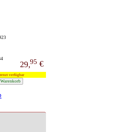
923
34
95
€
29,
renzt verfügbar
p