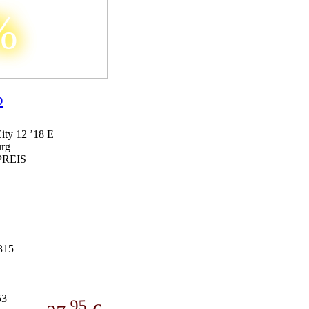
%
p
ty 12 ’18 E
rg
315
53
95