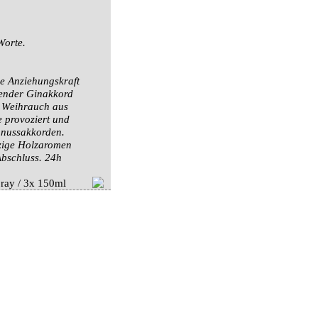
Worte.
e Anziehungskraft
gender Ginakkord
m Weihrauch aus
 provoziert und
nnussakkorden.
zige Holzaromen
Abschluss. 24h
ray / 3x 150ml